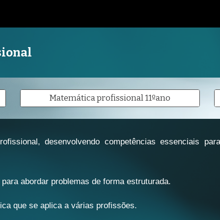
ip to main content
Skip to navigat
sional
Matemática profissional 11ºano
ofissional, desenvolvendo competências essenciais para 
 para abordar problemas de forma estruturada.
ca que se aplica a várias profissões.